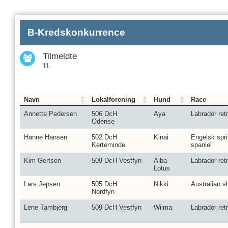
B-Kredskonkurrence
Tilmeldte
11
Navn
Lokalforening
Hund
Race
Annette Pedersen
506 DcH
Aya
Labrador retr
Odense
Hanne Hansen
502 DcH
Kinai
Engelsk spri
Kerteminde
spaniel
Kim Gertsen
509 DcH Vestfyn
Alba
Labrador retr
Lotus
Lars Jepsen
505 DcH
Nikki
Australian s
Nordfyn
Lene Tambjerg
509 DcH Vestfyn
Wilma
Labrador retr