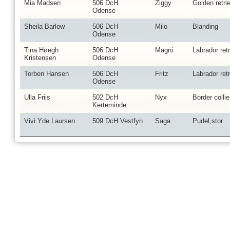
Mia Madsen
506 DcH
Ziggy
Golden retri
Odense
Sheila Barlow
506 DcH
Milo
Blanding
Odense
Tina Høegh
506 DcH
Magni
Labrador retr
Kristensen
Odense
Torben Hansen
506 DcH
Fritz
Labrador retr
Odense
Ulla Friis
502 DcH
Nyx
Border collie
Kerteminde
Vivi Yde Laursen
509 DcH Vestfyn
Saga
Pudel,stor